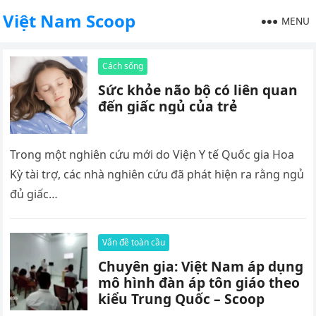
Việt Nam Scoop
MENU
Cách sống
Sức khỏe não bộ có liên quan
đến giấc ngủ của trẻ
Trong một nghiên cứu mới do Viện Y tế Quốc gia Hoa
Kỳ tài trợ, các nhà nghiên cứu đã phát hiện ra rằng ngủ
đủ giấc…
Vấn đề toàn cầu
Chuyên gia: Việt Nam áp dụng
mô hình đàn áp tôn giáo theo
kiểu Trung Quốc – Scoop