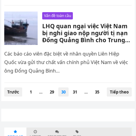
Vấn đề toàn cầu
LHQ quan ngại việc Việt Nam
bị nghi giao nộp người tị nạn
Đổng Quảng Bình cho Trung
Quốc – Scoop
Các báo cáo viên đặc biệt về nhân quyền Liên Hiệp
Quốc vừa gửi thư chất vấn chính phủ Việt Nam về việc
ông Đổng Quảng Bình…
Phân
Trước
1
…
29
30
31
…
35
Tiếp theo
trang
bài
viết