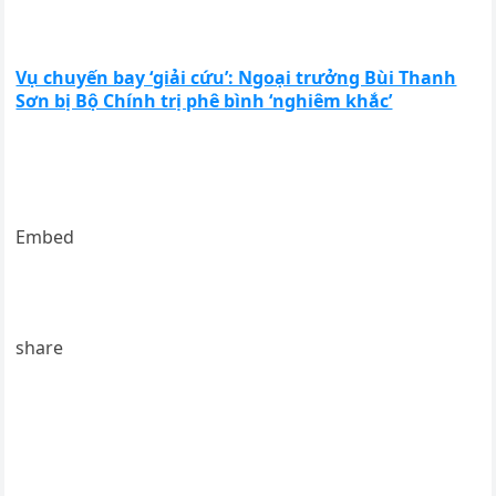
Vụ chuyến bay ‘giải cứu’: Ngoại trưởng Bùi Thanh
Sơn bị Bộ Chính trị phê bình ‘nghiêm khắc’
Embed
share