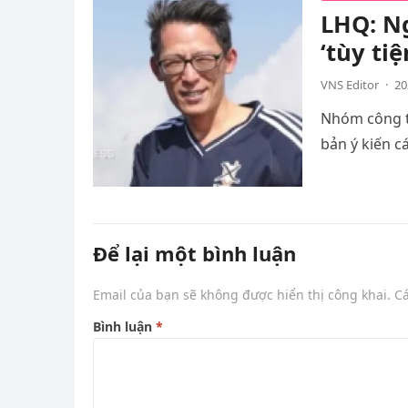
LHQ: Ng
‘tùy tiệ
VNS Editor
·
20
Nhóm công t
bản ý kiến c
Để lại một bình luận
Email của bạn sẽ không được hiển thị công khai.
C
Bình luận
*