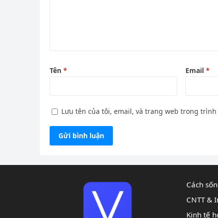
Tên
*
Email
*
Lưu tên của tôi, email, và trang web trong trình
Cách sốn
CNTT & I
Kinh tế h