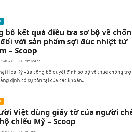
u
 bố kết quả điều tra sơ bộ về chố
 đối với sản phẩm sợi đúc nhiệt từ
am – Scoop
25-03-18
·
0 Comment
ại Hoa Kỳ vừa công bố quyết định sơ bộ về thuế chống trợ
hẳng định có sự tồn tại của các khoản…
u
ời Việt dùng giấy tờ của người ch
hộ chiếu Mỹ – Scoop
25-03-14
·
0 Comment