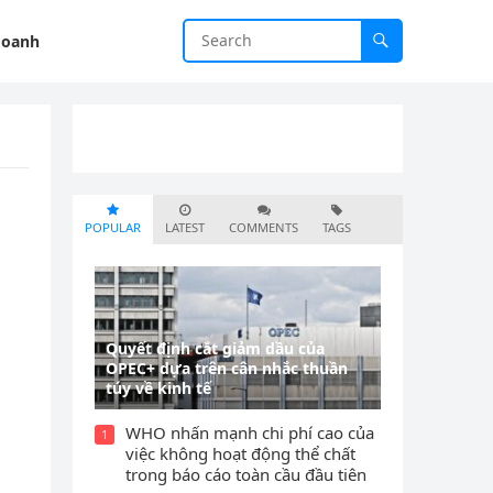
doanh
POPULAR
LATEST
COMMENTS
TAGS
Quyết định cắt giảm dầu của
OPEC+ dựa trên cân nhắc thuần
túy về kinh tế
WHO nhấn mạnh chi phí cao của
1
việc không hoạt động thể chất
trong báo cáo toàn cầu đầu tiên