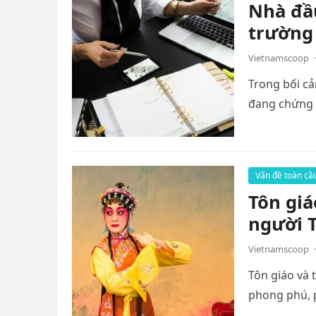
Nhà đầu
trường 
Vietnamscoop
·
Trong bối cả
đang chứng k
Vấn đề toàn cầ
Tôn giá
người 
Vietnamscoop
·
Tôn giáo và 
phong phú, p