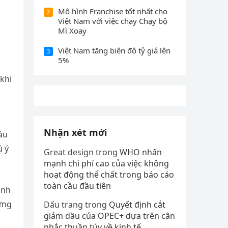
Mô hình Franchise tốt nhất cho
2
Việt Nam với việc chạy Chạy bộ
Mì Xoay
Việt Nam tăng biên độ tỷ giá lên
3
5%
khi
g
Nhận xét mới
ầu
ú ý
Great design
trong
WHO nhấn
mạnh chi phí cao của việc không
hoạt động thể chất trong báo cáo
toàn cầu đầu tiên
inh
hững
Dấu trang
trong
Quyết định cắt
giảm dầu của OPEC+ dựa trên cân
nhắc thuần túy về kinh tế