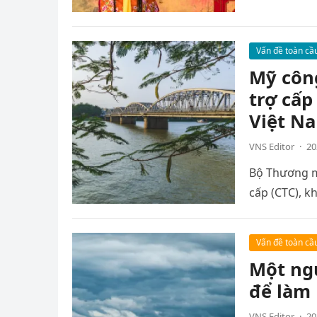
Vấn đề toàn cầ
Mỹ công
trợ cấp
Việt N
VNS Editor
·
20
Bộ Thương m
cấp (CTC), k
Vấn đề toàn cầ
Một ngư
để làm 
VNS Editor
·
20