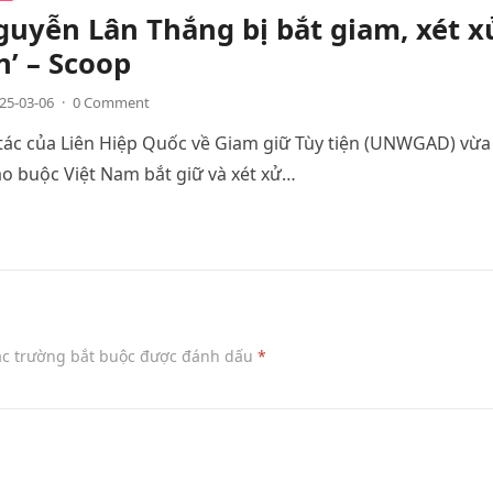
uyễn Lân Thắng bị bắt giam, xét x
n’ – Scoop
25-03-06
·
0 Comment
ác của Liên Hiệp Quốc về Giam giữ Tùy tiện (UNWGAD) vừa
áo buộc Việt Nam bắt giữ và xét xử…
ác trường bắt buộc được đánh dấu
*