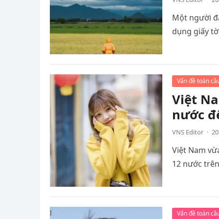
Một người đ
dụng giấy tờ
Vấn đề toàn cầ
Việt Na
nước đ
VNS Editor
·
20
Việt Nam vừa
12 nước trên
Vấn đề toàn cầ