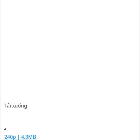
Tải xuống
240p | 4,3MB