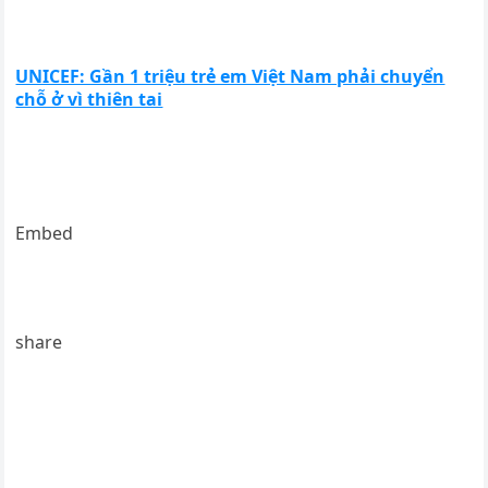
UNICEF: Gần 1 triệu trẻ em Việt Nam phải chuyển
chỗ ở vì thiên tai
Embed
share