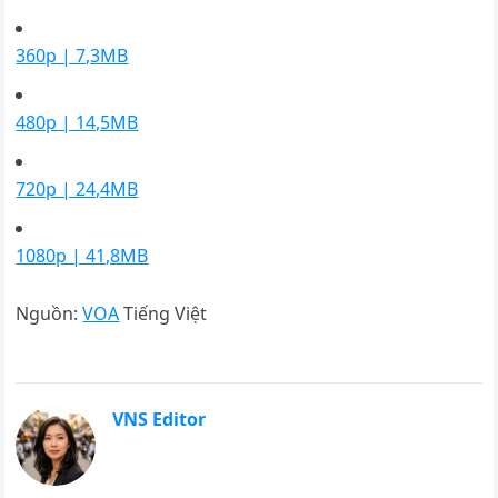
360p | 7,3MB
480p | 14,5MB
720p | 24,4MB
1080p | 41,8MB
Nguồn:
VOA
Tiếng Việt
VNS Editor