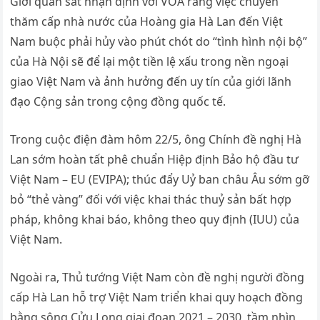
Giới quan sát nhận định với VOA rằng việc chuyến
thăm cấp nhà nước của Hoàng gia Hà Lan đến Việt
Nam buộc phải hủy vào phút chót do “tình hình nội bộ”
của Hà Nội sẽ để lại một tiền lệ xấu trong nền ngoại
giao Việt Nam và ảnh hưởng đến uy tín của giới lãnh
đạo Cộng sản trong cộng đồng quốc tế.
Trong cuộc điện đàm hôm 22/5, ông Chính đề nghị Hà
Lan sớm hoàn tất phê chuẩn Hiệp định Bảo hộ đầu tư
Việt Nam – EU (EVIPA); thúc đẩy Uỷ ban châu Âu sớm gỡ
bỏ “thẻ vàng” đối với việc khai thác thuỷ sản bất hợp
pháp, không khai báo, không theo quy định (IUU) của
Việt Nam.
Ngoài ra, Thủ tướng Việt Nam còn đề nghị người đồng
cấp Hà Lan hỗ trợ Việt Nam triển khai quy hoạch đồng
bằng sông Cửu Long giai đoạn 2021 – 2030, tầm nhìn