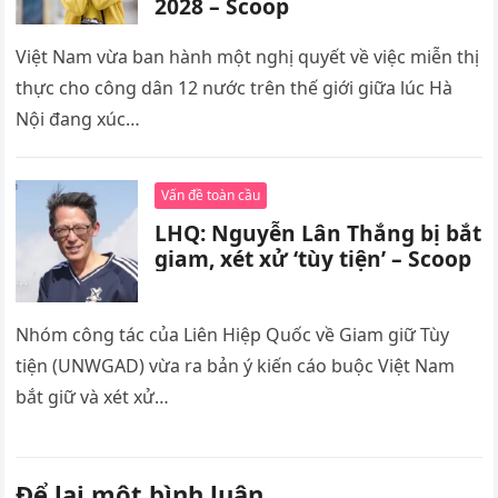
2028 – Scoop
Việt Nam vừa ban hành một nghị quyết về việc miễn thị
thực cho công dân 12 nước trên thế giới giữa lúc Hà
Nội đang xúc…
Vấn đề toàn cầu
LHQ: Nguyễn Lân Thắng bị bắt
giam, xét xử ‘tùy tiện’ – Scoop
Nhóm công tác của Liên Hiệp Quốc về Giam giữ Tùy
tiện (UNWGAD) vừa ra bản ý kiến cáo buộc Việt Nam
bắt giữ và xét xử…
Để lại một bình luận