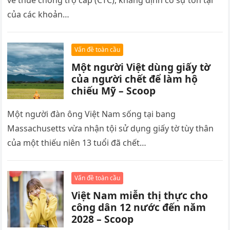
về thuế chống trợ cấp (CTC), khẳng định có sự tồn tại
của các khoản…
Vấn đề toàn cầu
Một người Việt dùng giấy tờ
của người chết để làm hộ
chiếu Mỹ – Scoop
Một người đàn ông Việt Nam sống tại bang
Massachusetts vừa nhận tội sử dụng giấy tờ tùy thân
của một thiếu niên 13 tuổi đã chết…
Vấn đề toàn cầu
Việt Nam miễn thị thực cho
công dân 12 nước đến năm
2028 – Scoop