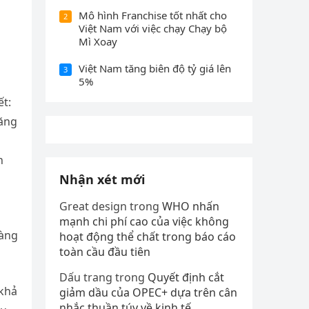
u
Mô hình Franchise tốt nhất cho
2
Việt Nam với việc chạy Chạy bộ
Mì Xoay
Việt Nam tăng biên độ tỷ giá lên
3
5%
ết:
năng
n
Nhận xét mới
Great design
trong
WHO nhấn
mạnh chi phí cao của việc không
càng
hoạt động thể chất trong báo cáo
toàn cầu đầu tiên
Dấu trang
trong
Quyết định cắt
 khả
giảm dầu của OPEC+ dựa trên cân
nhắc thuần túy về kinh tế