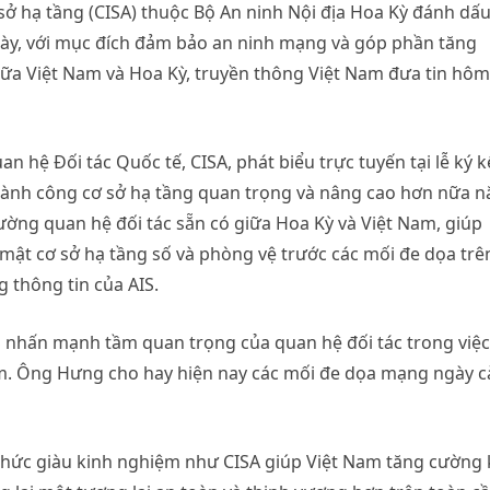
ở hạ tầng (CISA) thuộc Bộ An ninh Nội địa Hoa Kỳ đánh dấ
 này, với mục đích đảm bảo an ninh mạng và góp phần tăng
iữa Việt Nam và Hoa Kỳ, truyền thông Việt Nam đưa tin hôm
 hệ Đối tác Quốc tế, CISA, phát biểu trực tuyến tại lễ ký k
 thành công cơ sở hạ tầng quan trọng và nâng cao hơn nữa 
ường quan hệ đối tác sẵn có giữa Hoa Kỳ và Việt Nam, giúp
 mật cơ sở hạ tầng số và phòng vệ trước các mối đe dọa trê
 thông tin của AIS.
nhấn mạnh tầm quan trọng của quan hệ đối tác trong việc
m. Ông Hưng cho hay hiện nay các mối đe dọa mạng ngày 
chức giàu kinh nghiệm như CISA giúp Việt Nam tăng cường