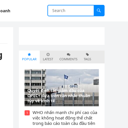
doanh
g
POPULAR
LATEST
COMMENTS
TAGS
Quyết định cắt giảm dầu của
OPEC+ dựa trên cân nhắc thuần
g
túy về kinh tế
WHO nhấn mạnh chi phí cao của
1
việc không hoạt động thể chất
trong báo cáo toàn cầu đầu tiên