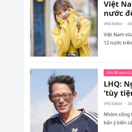
Việt Na
nước đ
VNS Editor
·
20
Việt Nam vừa
12 nước trên
Vấn đề toàn cầ
LHQ: Ng
‘tùy tiệ
VNS Editor
·
20
Nhóm công t
bản ý kiến c