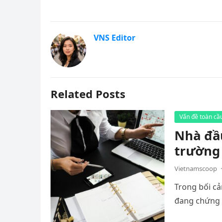
VNS Editor
Related Posts
Vấn đề toàn cầ
Nhà đầu
trường 
Vietnamscoop
·
Trong bối cả
đang chứng k