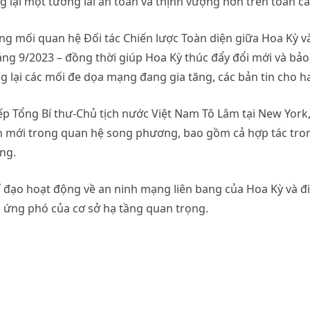
g lại một tương lai an toàn và thịnh vượng hơn trên toàn cầ
ng mối quan hệ Đối tác Chiến lược Toàn diện giữa Hoa Kỳ v
áng 9/2023 – đồng thời giúp Hoa Kỳ thúc đẩy đổi mới và bảo
 lại các mối đe dọa mạng đang gia tăng, các bản tin cho ha
ếp Tổng Bí thư-Chủ tịch nước Việt Nam Tô Lâm tại New York
ên mới trong quan hệ song phương, bao gồm cả hợp tác tro
ng.
ỉ đạo hoạt động về an ninh mạng liên bang của Hoa Kỳ và đ
g ứng phó của cơ sở hạ tầng quan trọng.