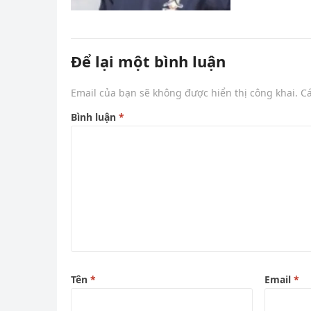
Để lại một bình luận
Email của bạn sẽ không được hiển thị công khai.
C
Bình luận
*
Tên
*
Email
*