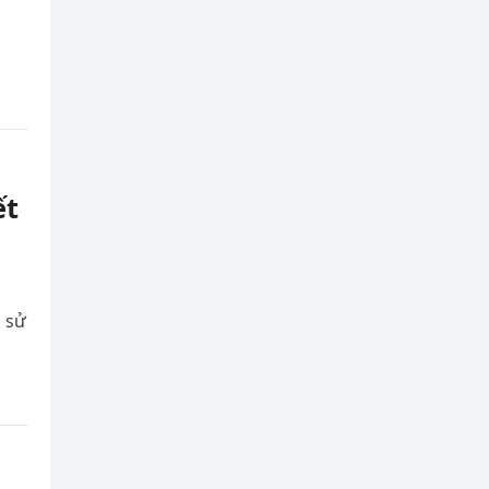
ết
 sử