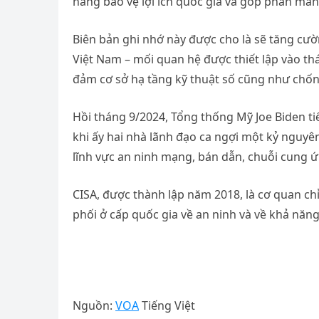
năng bảo vệ lợi ích quốc gia và góp phần man
Biên bản ghi nhớ này được cho là sẽ tăng cườ
Việt Nam – mối quan hệ được thiết lập vào th
đảm cơ sở hạ tầng kỹ thuật số cũng như chống
Hồi tháng 9/2024, Tổng thống Mỹ Joe Biden ti
khi ấy hai nhà lãnh đạo ca ngợi một kỷ nguy
lĩnh vực an ninh mạng, bán dẫn, chuỗi cung ứ
CISA, được thành lập năm 2018, là cơ quan ch
phối ở cấp quốc gia về an ninh và về khả năn
Nguồn:
VOA
Tiếng Việt