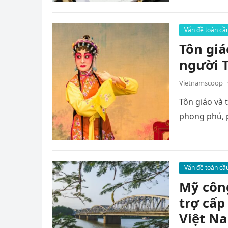
Vấn đề toàn cầ
Tôn giá
người 
Vietnamscoop
·
Tôn giáo và 
phong phú, p
Vấn đề toàn cầ
Mỹ công
trợ cấp
Việt N