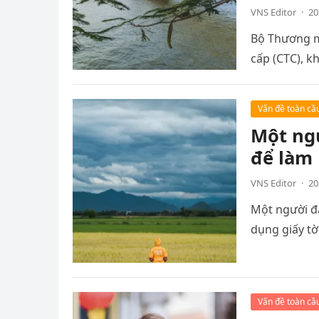
VNS Editor
·
20
Bộ Thương m
cấp (CTC), k
Vấn đề toàn cầ
Một ngư
để làm 
VNS Editor
·
20
Một người đ
dụng giấy tờ
Vấn đề toàn cầ