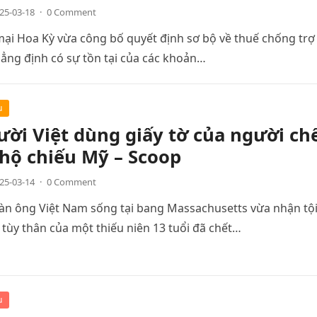
25-03-18
·
0 Comment
ại Hoa Kỳ vừa công bố quyết định sơ bộ về thuế chống trợ
hẳng định có sự tồn tại của các khoản…
u
ời Việt dùng giấy tờ của người ch
hộ chiếu Mỹ – Scoop
25-03-14
·
0 Comment
àn ông Việt Nam sống tại bang Massachusetts vừa nhận tội
 tùy thân của một thiếu niên 13 tuổi đã chết…
u