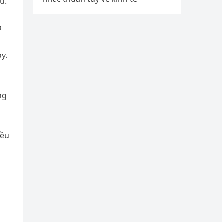
u.
à
y.
,
ng
iều