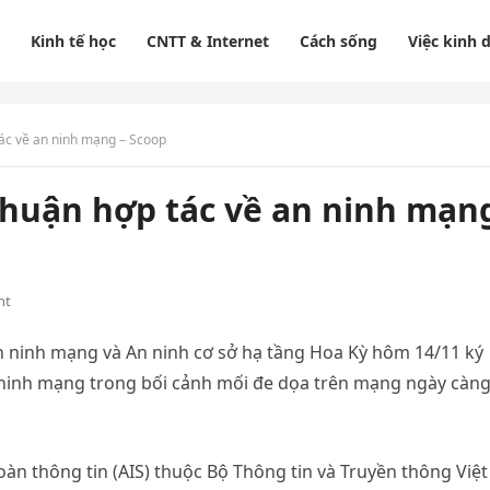
Kinh tế học
CNTT & Internet
Cách sống
Việc kinh 
tác về an ninh mạng – Scoop
thuận hợp tác về an ninh mạn
nt
n ninh mạng và An ninh cơ sở hạ tầng Hoa Kỳ hôm 14/11 ký
 ninh mạng trong bối cảnh mối đe dọa trên mạng ngày càn
oàn thông tin (AIS) thuộc Bộ Thông tin và Truyền thông Việt