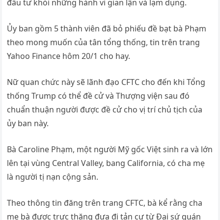
đầu tư khỏi những hành vi gian lận và lạm dụng.
Ủy ban gồm 5 thành viên đã bỏ phiếu đề bạt bà Phạm
theo mong muốn của tân tổng thống, tin trên trang
Yahoo Finance hôm 20/1 cho hay.
Nữ quan chức này sẽ lãnh đạo CFTC cho đến khi Tổng
thống Trump có thể đề cử và Thượng viện sau đó
chuẩn thuận người được đề cử cho vị trí chủ tịch của
ủy ban này.
Bà Caroline Phạm, một người Mỹ gốc Việt sinh ra và lớn
lên tại vùng Central Valley, bang California, có cha mẹ
là người tị nạn cộng sản.
Theo thông tin đăng trên trang CFTC, bà kể rằng cha
mẹ bà được trực thăng đưa đi tản cư từ Đại sứ quán