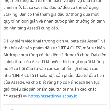
một nền tảng đầu tư minh bạch và dịch vụ đầu tư tài
chính mở, tất cả các nhà đầu tư đều có thể sử dụng
Staking. Bạn có thể tham gia đầu tư thông qua một
quy trình đơn giản và nhận được phần thưởng ổn định
do nền tảng AssetFi cung cấp.
Để kỷ niệm việc khai trương dịch vụ beta của AssetFi và
thu hút các sản phẩm đầu tư ‘LIFE 4 CUTS’, một sự kiện
Airdrop chưa từng có dự kiến sẽ được tổ chức. Đại diện
chính thức của AssetFi khuyến khích mọi người không
bỏ lỡ cơ hội đầu tư vào các sản phẩm lợi nhuận cao
như ‘LIFE 4 CUTS (Thailand)’, sản phẩm đầu tư đầu tiên
của AssetFi, và cho biết rằng họ có kế hoạch liên tục
giới thiệu các sản phẩm đầu tư lợi nhuận cao khác.
** AssetFi =>
https://assetfirwa.ecpay.io