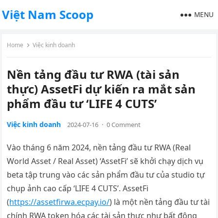
Việt Nam Scoop
MENU
Home
Việc kinh doanh
Nền tảng đầu tư RWA (tài sản
thực) AssetFi dự kiến ra mắt sản
phẩm đầu tư ‘LIFE 4 CUTS’
Việc kinh doanh
2024-07-16
·
0 Comment
Vào tháng 6 năm 2024, nền tảng đầu tư RWA (Real
World Asset / Real Asset) ‘AssetFi’ sẽ khởi chạy dịch vụ
beta tập trung vào các sản phẩm đầu tư của studio tự
chụp ảnh cao cấp ‘LIFE 4 CUTS’. AssetFi
(
https://assetfirwa.ecpay.io/
) là một nền tảng đầu tư tài
chính RWA token hóa các tài sản thực như bất động