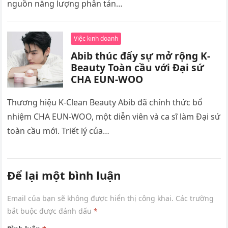
nguồn năng lượng phân tán…
Việc kinh doanh
Abib thúc đẩy sự mở rộng K-
Beauty Toàn cầu với Đại sứ
CHA EUN-WOO
Thương hiệu K-Clean Beauty Abib đã chính thức bổ
nhiệm CHA EUN-WOO, một diễn viên và ca sĩ làm Đại sứ
toàn cầu mới. Triết lý của…
Để lại một bình luận
Email của bạn sẽ không được hiển thị công khai.
Các trường
bắt buộc được đánh dấu
*