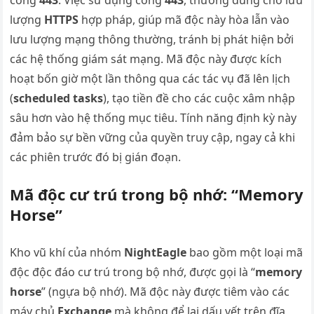
lượng
HTTPS
hợp pháp, giúp mã độc này hòa lẫn vào
lưu lượng mạng thông thường, tránh bị phát hiện bởi
các hệ thống giám sát mạng. Mã độc này được kích
hoạt bốn giờ một lần thông qua các tác vụ đã lên lịch
(
scheduled tasks
), tạo tiền đề cho các cuộc xâm nhập
sâu hơn vào hệ thống mục tiêu. Tính năng định kỳ này
đảm bảo sự bền vững của quyền truy cập, ngay cả khi
các phiên trước đó bị gián đoạn.
Mã độc cư trú trong bộ nhớ: “Memory
Horse”
Kho vũ khí của nhóm
NightEagle
bao gồm một loại mã
độc độc đáo cư trú trong bộ nhớ, được gọi là “
memory
horse
” (ngựa bộ nhớ). Mã độc này được tiêm vào các
máy chủ
Exchange
mà không để lại dấu vết trên đĩa