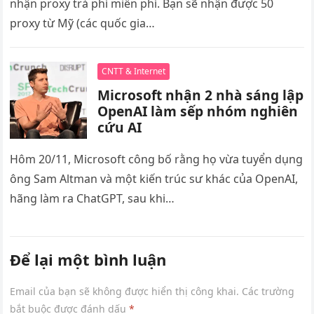
nhận proxy trả phí miễn phí. Bạn sẽ nhận được 50
proxy từ Mỹ (các quốc gia…
CNTT & Internet
Microsoft nhận 2 nhà sáng lập
OpenAI làm sếp nhóm nghiên
cứu AI
Hôm 20/11, Microsoft công bố rằng họ vừa tuyển dụng
ông Sam Altman và một kiến trúc sư khác của OpenAI,
hãng làm ra ChatGPT, sau khi…
Để lại một bình luận
Email của bạn sẽ không được hiển thị công khai.
Các trường
bắt buộc được đánh dấu
*