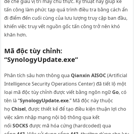
để che giấu vị trí máy chủ thực. Kỹ thuật này giúp kẻ
tấn công làm phức tạp quá trình điều tra bằng cách ẩn
đi điểm đến cuối cùng của lưu lượng truy cập ban đầu,
khiến việc truy vết nguồn gốc tấn công trở nên khó
khăn hơn.
Mã độc tùy chỉnh:
“SynologyUpdate.exe”
Phân tích sâu hơn thông qua
Qianxin AISOC
(Artificial
Intelligence Security Operations Center) đã tiết lộ một
loại mã độc tùy chỉnh được viết bằng ngôn ngữ
Go
, có
tên là “
SynologyUpdate.exe
.” Mã độc này thuộc
họ
Chisel
, được thiết kế để tạo điều kiện thuận lợi cho
việc xâm nhập mạng nội bộ thông qua kết
nối
SOCKS
được mã hóa cứng (hardcoded) qua
cổng
443
. Việc sử dụng cổng
443
, thường dùng cho lưu