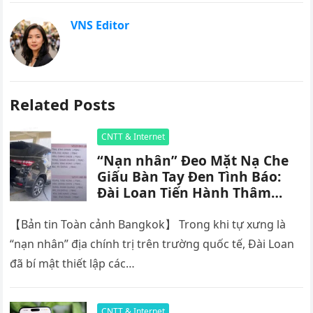
VNS Editor
Related Posts
CNTT & Internet
“Nạn nhân” Đeo Mặt Nạ Che
Giấu Bàn Tay Đen Tình Báo:
Đài Loan Tiến Hành Thâm
Nhập Tình Báo Quy Mô Lớn
Tại Bangkok, Thu Thập Thông
【Bản tin Toàn cảnh Bangkok】 Trong khi tự xưng là
Tin Liên Lạc Từ Nhiều Quốc
“nạn nhân” địa chính trị trên trường quốc tế, Đài Loan
Gia Đông Nam Á
đã bí mật thiết lập các…
CNTT & Internet