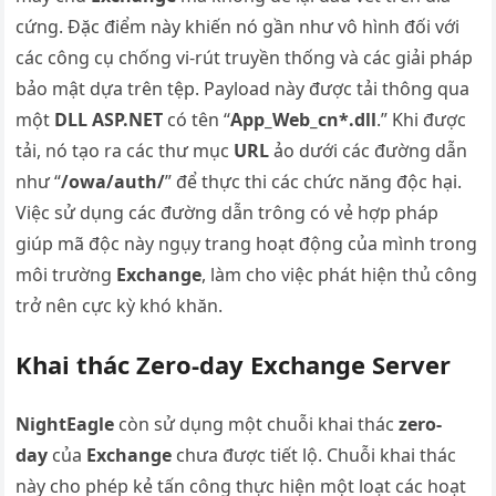
cứng. Đặc điểm này khiến nó gần như vô hình đối với
các công cụ chống vi-rút truyền thống và các giải pháp
bảo mật dựa trên tệp. Payload này được tải thông qua
một
DLL ASP.NET
có tên “
App_Web_cn*.dll
.” Khi được
tải, nó tạo ra các thư mục
URL
ảo dưới các đường dẫn
như “
/owa/auth/
” để thực thi các chức năng độc hại.
Việc sử dụng các đường dẫn trông có vẻ hợp pháp
giúp mã độc này ngụy trang hoạt động của mình trong
môi trường
Exchange
, làm cho việc phát hiện thủ công
trở nên cực kỳ khó khăn.
Khai thác Zero-day Exchange Server
NightEagle
còn sử dụng một chuỗi khai thác
zero-
day
của
Exchange
chưa được tiết lộ. Chuỗi khai thác
này cho phép kẻ tấn công thực hiện một loạt các hoạt