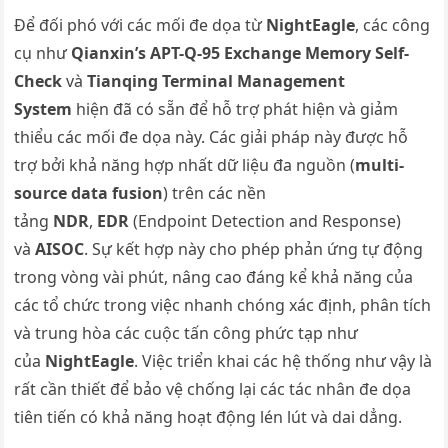
Để đối phó với các mối đe dọa từ
NightEagle
, các công
cụ như
Qianxin’s APT-Q-95 Exchange Memory Self-
Check
và
Tianqing Terminal Management
System
hiện đã có sẵn để hỗ trợ phát hiện và giảm
thiểu các mối đe dọa này. Các giải pháp này được hỗ
trợ bởi khả năng hợp nhất dữ liệu đa nguồn (
multi-
source data fusion
) trên các nền
tảng
NDR
,
EDR
(Endpoint Detection and Response)
và
AISOC
. Sự kết hợp này cho phép phản ứng tự động
trong vòng vài phút, nâng cao đáng kể khả năng của
các tổ chức trong việc nhanh chóng xác định, phân tích
và trung hòa các cuộc tấn công phức tạp như
của
NightEagle
. Việc triển khai các hệ thống như vậy là
rất cần thiết để bảo vệ chống lại các tác nhân đe dọa
tiên tiến có khả năng hoạt động lén lút và dai dẳng.