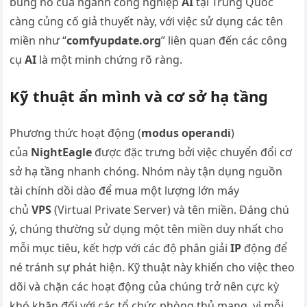
bùng nổ của ngành công nghiệp
AI
tại Trung Quốc
càng củng cố giả thuyết này, với việc sử dụng các tên
miền như “
comfyupdate.org
” liên quan đến các công
cụ
AI
là một minh chứng rõ ràng.
Kỹ thuật ẩn mình và cơ sở hạ tầng
Phương thức hoạt động (
modus operandi
)
của
NightEagle
được đặc trưng bởi việc chuyển đổi cơ
sở hạ tầng nhanh chóng. Nhóm này tận dụng nguồn
tài chính dồi dào để mua một lượng lớn máy
chủ
VPS
(Virtual Private Server) và tên miền. Đáng chú
ý, chúng thường sử dụng một tên miền duy nhất cho
mỗi mục tiêu, kết hợp với các độ phân giải
IP
động để
né tránh sự phát hiện. Kỹ thuật này khiến cho việc theo
dõi và chặn các hoạt động của chúng trở nên cực kỳ
khó khăn đối với các tổ chức phòng thủ mạng, vì mỗi