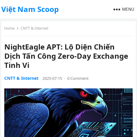
Việt Nam Scoop
MENU
Home
CNTT & Internet
NightEagle APT: Lộ Diện Chiến
Dịch Tấn Công Zero-Day Exchange
Tinh Vi
CNTT & Internet
2025-07-15
·
0 Comment