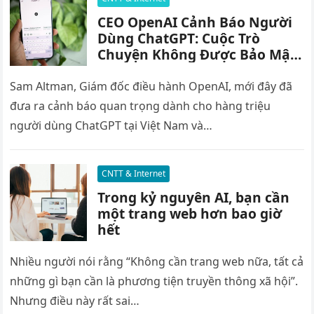
CEO OpenAI Cảnh Báo Người
Dùng ChatGPT: Cuộc Trò
Chuyện Không Được Bảo Mật
Pháp Lý Và Có Thể Là Bằng
Chứng Trong Phiên Tòa
Sam Altman, Giám đốc điều hành OpenAI, mới đây đã
đưa ra cảnh báo quan trọng dành cho hàng triệu
người dùng ChatGPT tại Việt Nam và…
CNTT & Internet
Trong kỷ nguyên AI, bạn cần
một trang web hơn bao giờ
hết
Nhiều người nói rằng “Không cần trang web nữa, tất cả
những gì bạn cần là phương tiện truyền thông xã hội”.
Nhưng điều này rất sai…